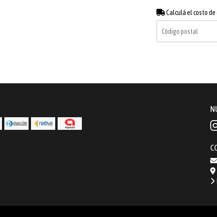
Calculá el costo de
N
C