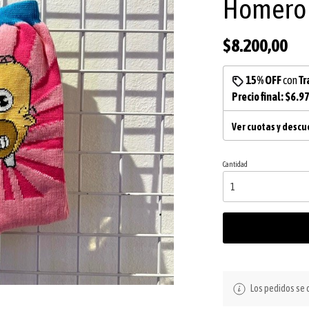
Homero 
$8.200,00
15% OFF
con
Tr
Precio final:
$6.9
Ver cuotas y desc
Cantidad
Los pedidos se d