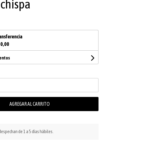
chispa
ansferencia
70,00
uentos
AGREGAR AL CARRITO
espechan de 1 a 5 días hábiles.