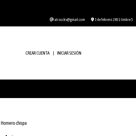
atr.socks@gmail.com
3 de febrero 2851 timbre 5
CREAR CUENTA
INICIAR SESIÓN
Homero chispa