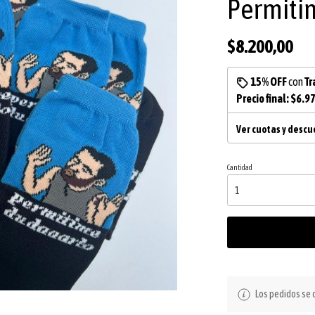
Permiti
$8.200,00
15% OFF
con
Tr
Precio final:
$6.9
Ver cuotas y desc
Cantidad
Los pedidos se d