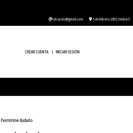
atr.socks@gmail.com
3 de febrero 2851 timbre 5
CREAR CUENTA
INICIAR SESIÓN
Permitime dudarlo