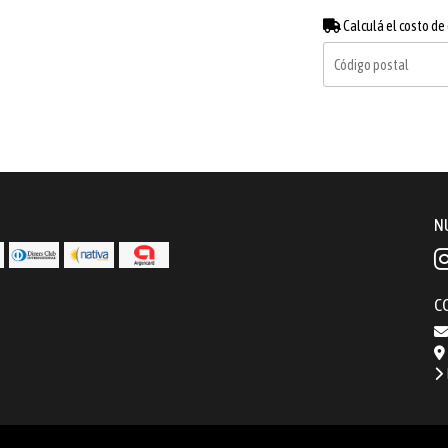
Calculá el costo de
N
C