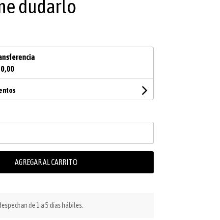
me dudarlo
ansferencia
70,00
uentos
AGREGAR AL CARRITO
espechan de 1 a 5 días hábiles.